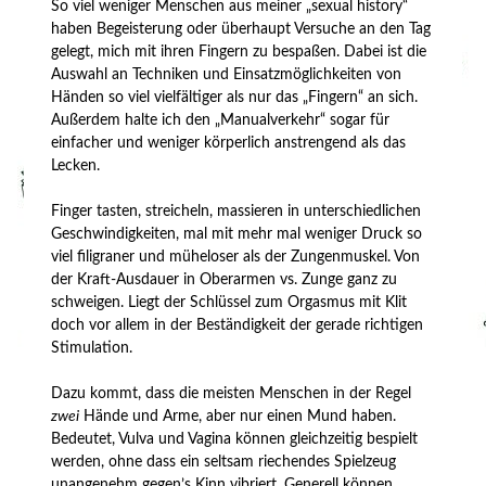
So viel weniger Menschen aus meiner „sexual history“
haben Begeisterung oder überhaupt Versuche an den Tag
gelegt, mich mit ihren Fingern zu bespaßen. Dabei ist die
Auswahl an Techniken und Einsatzmöglichkeiten von
Händen so viel vielfältiger als nur das „Fingern“ an sich.
Außerdem halte ich den „Manualverkehr“ sogar für
einfacher und weniger körperlich anstrengend als das
Lecken.
Finger tasten, streicheln, massieren in unterschiedlichen
Geschwindigkeiten, mal mit mehr mal weniger Druck so
viel filigraner und müheloser als der Zungenmuskel. Von
der Kraft-Ausdauer in Oberarmen vs. Zunge ganz zu
schweigen. Liegt der Schlüssel zum Orgasmus mit Klit
doch vor allem in der Beständigkeit der gerade richtigen
Stimulation.
Dazu kommt, dass die meisten Menschen in der Regel
zwei
Hände und Arme, aber nur einen Mund haben.
Bedeutet, Vulva und Vagina können gleichzeitig bespielt
werden, ohne dass ein seltsam riechendes Spielzeug
unangenehm gegen’s Kinn vibriert. Generell können