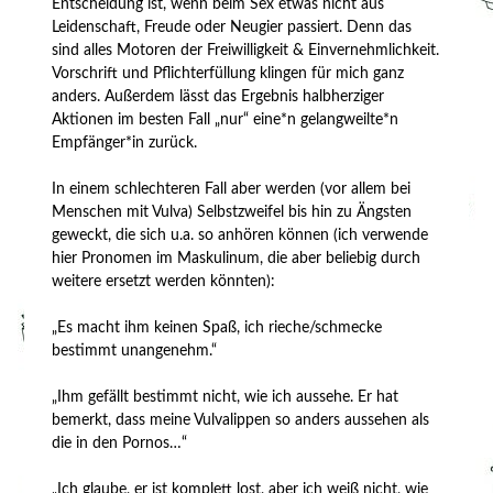
Entscheidung ist, wenn beim Sex etwas nicht aus
Leidenschaft, Freude oder Neugier passiert. Denn das
sind alles Motoren der Freiwilligkeit & Einvernehmlichkeit.
Vorschrift und Pflichterfüllung klingen für mich ganz
anders. Außerdem lässt das Ergebnis halbherziger
Aktionen im besten Fall „nur“ eine*n gelangweilte*n
Empfänger*in zurück.
In einem schlechteren Fall aber werden (vor allem bei
Menschen mit Vulva) Selbstzweifel bis hin zu Ängsten
geweckt, die sich u.a. so anhören können (ich verwende
hier Pronomen im Maskulinum, die aber beliebig durch
weitere ersetzt werden könnten):
„Es macht ihm keinen Spaß, ich rieche/schmecke
bestimmt unangenehm.“
„Ihm gefällt bestimmt nicht, wie ich aussehe. Er hat
bemerkt, dass meine Vulvalippen so anders aussehen als
die in den Pornos…“
„Ich glaube, er ist komplett lost, aber ich weiß nicht, wie