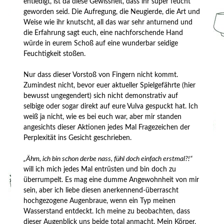
entledigt, ist da diese Gewissheit, dass ihr super feucht
geworden seid. Die Aufregung, die Neugierde, die Art und
Weise wie ihr knutscht, all das war sehr anturnend und
die Erfahrung sagt euch, eine nachforschende Hand
würde in eurem Schoß auf eine wunderbar seidige
Feuchtigkeit stoßen.
Nur dass dieser Vorstoß von Fingern nicht kommt.
Zumindest nicht, bevor euer aktueller Spielgefährte (hier
bewusst ungegendert) sich nicht demonstrativ auf
selbige oder sogar direkt auf eure Vulva gespuckt hat. Ich
weiß ja nicht, wie es bei euch war, aber mir standen
angesichts dieser Aktionen jedes Mal Fragezeichen der
Perplexität ins Gesicht geschrieben.
„Ähm, ich bin schon derbe nass, fühl doch einfach erstmal?!“
will ich mich jedes Mal entrüsten und bin doch zu
überrumpelt. Es mag eine dumme Angewohnheit von mir
sein, aber ich liebe diesen anerkennend-überrascht
hochgezogene Augenbraue, wenn ein Typ meinen
Wasserstand entdeckt. Ich meine zu beobachten, dass
dieser Augenblick uns beide total anmacht. Mein Körper,