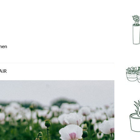
men
AIR